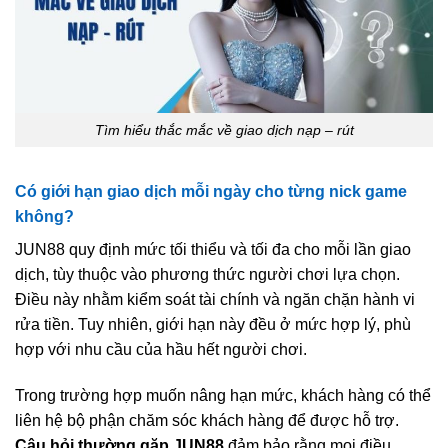
Tìm hiểu thắc mắc về giao dịch nạp – rút
Có giới hạn giao dịch mỗi ngày cho từng nick game
không?
JUN88 quy định mức tối thiểu và tối đa cho mỗi lần giao
dịch, tùy thuộc vào phương thức người chơi lựa chọn.
Điều này nhằm kiểm soát tài chính và ngăn chặn hành vi
rửa tiền. Tuy nhiên, giới hạn này đều ở mức hợp lý, phù
hợp với nhu cầu của hầu hết người chơi.
Trong trường hợp muốn nâng hạn mức, khách hàng có thể
liên hệ bộ phận chăm sóc khách hàng để được hỗ trợ.
Câu hỏi thường gặp JUN88
đảm bảo rằng mọi điều