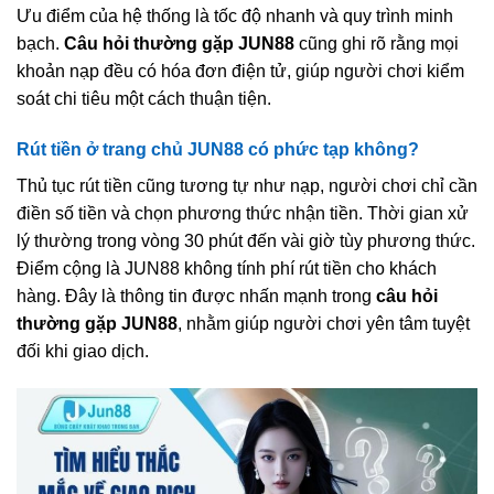
Ưu điểm của hệ thống là tốc độ nhanh và quy trình minh
bạch.
Câu hỏi thường gặp JUN88
cũng ghi rõ rằng mọi
khoản nạp đều có hóa đơn điện tử, giúp người chơi kiểm
soát chi tiêu một cách thuận tiện.
Rút tiền ở trang chủ JUN88 có phức tạp không?
Thủ tục rút tiền cũng tương tự như nạp, người chơi chỉ cần
điền số tiền và chọn phương thức nhận tiền. Thời gian xử
lý thường trong vòng 30 phút đến vài giờ tùy phương thức.
Điểm cộng là JUN88 không tính phí rút tiền cho khách
hàng. Đây là thông tin được nhấn mạnh trong
câu hỏi
thường gặp JUN88
, nhằm giúp người chơi yên tâm tuyệt
đối khi giao dịch.