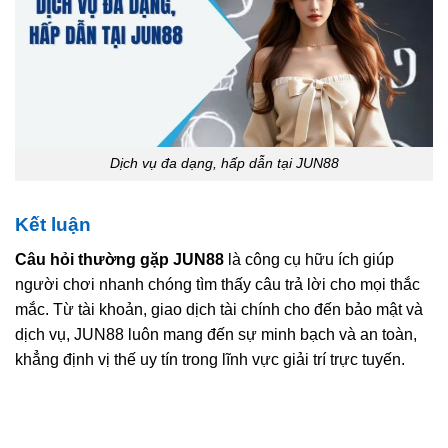
Dịch vụ đa dạng, hấp dẫn tại JUN88
Kết luận
Câu hỏi thường gặp JUN88
là công cụ hữu ích giúp
người chơi nhanh chóng tìm thấy câu trả lời cho mọi thắc
mắc. Từ tài khoản, giao dịch tài chính cho đến bảo mật và
dịch vụ, JUN88 luôn mang đến sự minh bạch và an toàn,
khẳng định vị thế uy tín trong lĩnh vực giải trí trực tuyến.