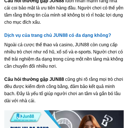
Câu hỏi thường gặp JUN88
luôn nhấn mạnh rằng nhà
cái coi bảo mật là ưu tiên hàng đầu. Người chơi có thể yên
tâm rằng thông tin của mình sẽ không bị rò rỉ hoặc lợi dụng
cho mục đích xấu.
Dịch vụ của trang chủ JUN88 có đa dạng không?
Ngoài cá cược thể thao và casino, JUN88 còn cung cấp
nhiều trò chơi như nổ hũ, xổ số và e-sports. Người chơi có
thể trải nghiệm đa dạng trong cùng một nền tảng mà không
cần chuyển đổi nhiều nơi.
Câu hỏi thường gặp JUN88
cũng ghi rõ rằng mọi trò chơi
đều được kiểm định công bằng, đảm bảo kết quả minh
bạch. Đây là yếu tố giúp người chơi an tâm và gắn bó lâu
dài với nhà cái.