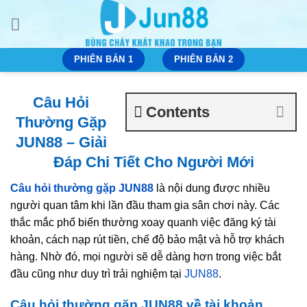
Bỏ
qua
nội
dung
PHIÊN BẢN 1
PHIÊN BẢN 2
Câu Hỏi
Contents
Thường Gặp
JUN88 – Giải
Đáp Chi Tiết Cho Người Mới
Câu hỏi thường gặp JUN88
là nội dung được nhiều
người quan tâm khi lần đầu tham gia sân chơi này. Các
thắc mắc phổ biến thường xoay quanh việc đăng ký tài
khoản, cách nạp rút tiền, chế độ bảo mật và hỗ trợ khách
hàng. Nhờ đó, mọi người sẽ dễ dàng hơn trong việc bắt
đầu cũng như duy trì trải nghiệm tại
JUN88
.
Câu hỏi thường gặp JUN88 về tài khoản