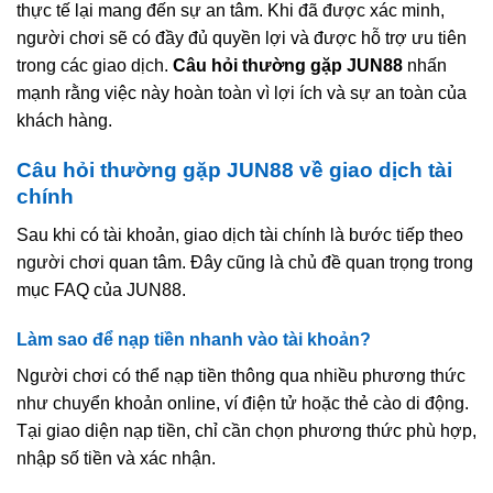
thực tế lại mang đến sự an tâm. Khi đã được xác minh,
người chơi sẽ có đầy đủ quyền lợi và được hỗ trợ ưu tiên
trong các giao dịch.
Câu hỏi thường gặp JUN88
nhấn
mạnh rằng việc này hoàn toàn vì lợi ích và sự an toàn của
khách hàng.
Câu hỏi thường gặp JUN88 về giao dịch tài
chính
Sau khi có tài khoản, giao dịch tài chính là bước tiếp theo
người chơi quan tâm. Đây cũng là chủ đề quan trọng trong
mục FAQ của JUN88.
Làm sao để nạp tiền nhanh vào tài khoản?
Người chơi có thể nạp tiền thông qua nhiều phương thức
như chuyển khoản online, ví điện tử hoặc thẻ cào di động.
Tại giao diện nạp tiền, chỉ cần chọn phương thức phù hợp,
nhập số tiền và xác nhận.