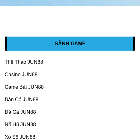
SẢNH GAME
Thể Thao JUN88
Casino JUN88
Game Bài JUN88
Bắn Cá JUN88
Đá Gà JUN88
Nổ Hũ JUN88
Xổ Số JUN88