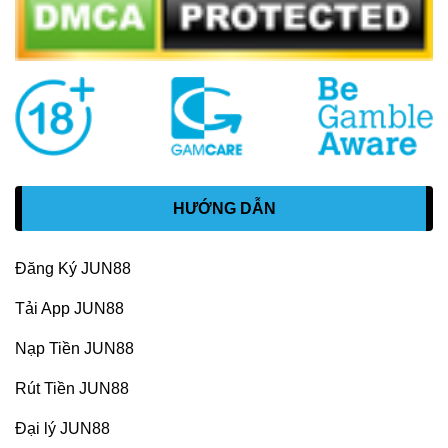
HƯỚNG DẪN
Đăng Ký JUN88
Tải App JUN88
Nạp Tiền JUN88
Rút Tiền JUN88
Đại lý JUN88