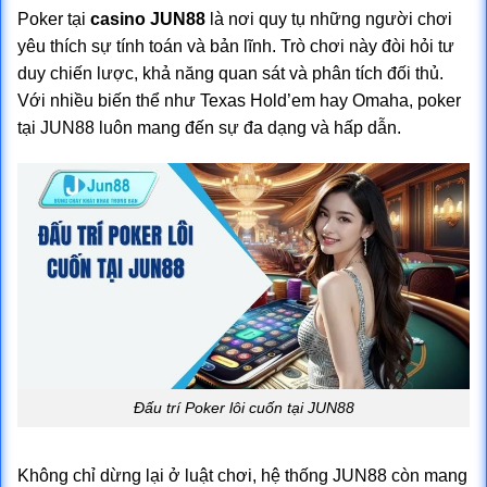
Poker tại
casino JUN88
là nơi quy tụ những người chơi
yêu thích sự tính toán và bản lĩnh. Trò chơi này đòi hỏi tư
duy chiến lược, khả năng quan sát và phân tích đối thủ.
Với nhiều biến thể như Texas Hold’em hay Omaha, poker
tại JUN88 luôn mang đến sự đa dạng và hấp dẫn.
Đấu trí Poker lôi cuốn tại JUN88
Không chỉ dừng lại ở luật chơi, hệ thống JUN88 còn mang