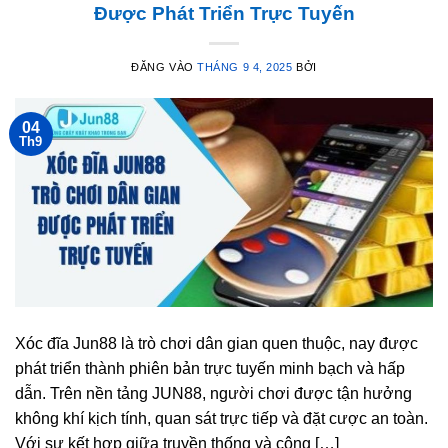
Được Phát Triển Trực Tuyến
ĐĂNG VÀO
THÁNG 9 4, 2025
BỞI
04
Th9
Xóc đĩa Jun88 là trò chơi dân gian quen thuộc, nay được
phát triển thành phiên bản trực tuyến minh bạch và hấp
dẫn. Trên nền tảng JUN88, người chơi được tận hưởng
không khí kịch tính, quan sát trực tiếp và đặt cược an toàn.
Với sự kết hợp giữa truyền thống và công […]