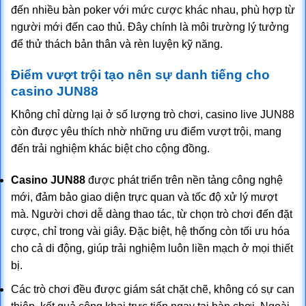
đến nhiều bàn poker với mức cược khác nhau, phù hợp từ
người mới đến cao thủ. Đây chính là môi trường lý tưởng
để thử thách bản thân và rèn luyện kỹ năng.
Điểm vượt trội tạo nên sự danh tiếng cho
casino JUN88
Không chỉ dừng lại ở số lượng trò chơi, casino live JUN88
còn được yêu thích nhờ những ưu điểm vượt trội, mang
đến trải nghiệm khác biệt cho cộng đồng.
Casino JUN88
được phát triển trên nền tảng công nghệ
mới, đảm bảo giao diện trực quan và tốc độ xử lý mượt
mà. Người chơi dễ dàng thao tác, từ chọn trò chơi đến đặt
cược, chỉ trong vài giây. Đặc biệt, hệ thống còn tối ưu hóa
cho cả di động, giúp trải nghiệm luôn liền mạch ở mọi thiết
bị.
Các trò chơi đều được giám sát chặt chẽ, không có sự can