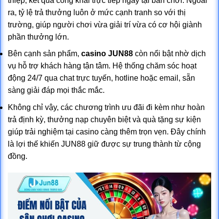
thiệp, kết quả công khai trực tiếp ngay tại bàn chơi. Ngoài
ra, tỷ lệ trả thưởng luôn ở mức cạnh tranh so với thị
trường, giúp người chơi vừa giải trí vừa có cơ hội giành
phần thưởng lớn.
Bên cạnh sản phẩm,
casino JUN88
còn nổi bật nhờ dịch
vụ hỗ trợ khách hàng tận tâm. Hệ thống chăm sóc hoạt
động 24/7 qua chat trực tuyến, hotline hoặc email, sẵn
sàng giải đáp mọi thắc mắc.
Không chỉ vậy, các chương trình ưu đãi đi kèm như hoàn
trả định kỳ, thưởng nạp chuyên biệt và quà tặng sự kiện
giúp trải nghiệm tại casino càng thêm trọn vẹn. Đây chính
là lợi thế khiến JUN88 giữ được sự trung thành từ cộng
đồng.