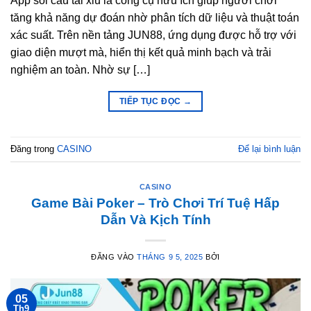
App soi cầu tài xỉu là công cụ hữu ích giúp người chơi
tăng khả năng dự đoán nhờ phân tích dữ liệu và thuật toán
xác suất. Trên nền tảng JUN88, ứng dụng được hỗ trợ với
giao diện mượt mà, hiển thị kết quả minh bạch và trải
nghiệm an toàn. Nhờ sự […]
TIẾP TỤC ĐỌC
→
Đăng trong
CASINO
Để lại bình luận
CASINO
Game Bài Poker – Trò Chơi Trí Tuệ Hấp
Dẫn Và Kịch Tính
ĐĂNG VÀO
THÁNG 9 5, 2025
BỞI
05
Th9