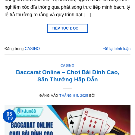
nghiệm xóc đĩa thông qua phát sóng trực tiếp minh bạch, tỷ
lệ trả thưởng rõ ràng và quy trình đặt […]
TIẾP TỤC ĐỌC
→
Đăng trong
CASINO
Để lại bình luận
CASINO
Baccarat Online – Chơi Bài Đỉnh Cao,
Săn Thưởng Hấp Dẫn
ĐĂNG VÀO
THÁNG 9 5, 2025
BỞI
05
Th9