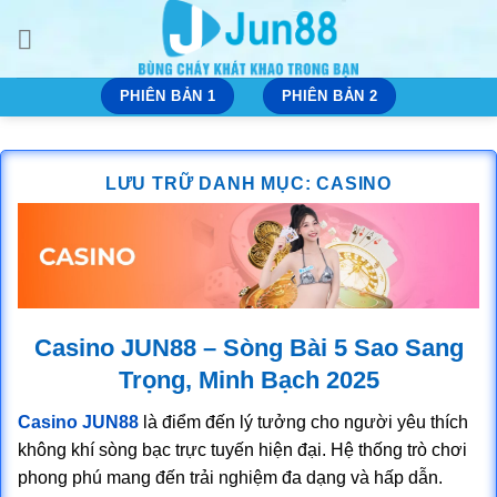
Bỏ
qua
nội
dung
PHIÊN BẢN 1
PHIÊN BẢN 2
LƯU TRỮ DANH MỤC:
CASINO
Casino JUN88 – Sòng Bài 5 Sao Sang
Trọng, Minh Bạch 2025
Casino JUN88
là điểm đến lý tưởng cho người yêu thích
không khí sòng bạc trực tuyến hiện đại. Hệ thống trò chơi
phong phú mang đến trải nghiệm đa dạng và hấp dẫn.