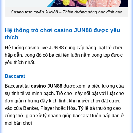
Casino trực tuyến JUN88 – Thiên đường sòng bạc đỉnh cao
Hệ thống trò chơi casino JUN88 được yêu
thích
Hệ thống casino live JUN88 cung cấp hàng loạt trò chơi
hấp dẫn, trong đó có ba cái tên luôn nằm trong top được
yêu thích nhất.
Baccarat
Baccarat tại
casino JUN88
được xem là biểu tượng của
sự tinh tế và minh bạch. Trò chơi này nổi bật với luật chơi
đơn giản nhưng đầy kịch tính, khi người chơi đặt cược
vào cửa Banker, Player hoặc Hòa. Tỷ lệ trả thưởng cao
cùng thời gian xử lý nhanh giúp baccarat luôn hấp dẫn ở
mọi bàn chơi.