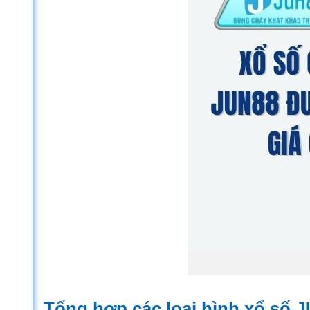
Tổng hợp các loại hình xổ số