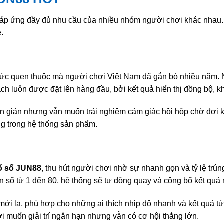
p ứng đầy đủ nhu cầu của nhiều nhóm người chơi khác nhau. Ba
.
 thức quen thuộc mà người chơi Việt Nam đã gắn bó nhiều năm. 
ạch luôn được đặt lên hàng đầu, bởi kết quả hiển thị đồng bộ, k
ơn giản nhưng vẫn muốn trải nghiệm cảm giác hồi hộp chờ đợi kế
ọng trong hệ thống sản phẩm.
ổ số JUN88
, thu hút người chơi nhờ sự nhanh gọn và tỷ lệ trú
 số từ 1 đến 80, hệ thống sẽ tự động quay và công bố kết quả 
i lạ, phù hợp cho những ai thích nhịp độ nhanh và kết quả tức 
i muốn giải trí ngắn hạn nhưng vẫn có cơ hội thắng lớn.