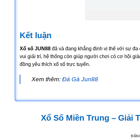
Kết luận
Xổ số JUN88
đã và đang khẳng định vị thế với sự đa 
vui giải trí, hệ thống còn giúp người chơi có cơ hội 
đồng yêu thích xổ số trực tuyến.
Xem thêm:
Đá Gà Jun88
Xổ Số Miền Trung – Giải 
ĐĂN