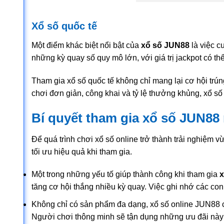
Xổ số quốc tế
Một điểm khác biệt nổi bật của
xổ số JUN88
là việc c
những kỳ quay số quy mô lớn, với giá trị jackpot có th
Tham gia xổ số quốc tế không chỉ mang lại cơ hội trú
chơi đơn giản, công khai và tỷ lệ thưởng khủng, xổ s
Bí quyết tham gia xổ số JUN88
Để quá trình chơi xổ số online trở thành trải nghiệm v
tối ưu hiệu quả khi tham gia.
Một trong những yếu tố giúp thành công khi tham gia
x
tăng cơ hội thắng nhiều kỳ quay. Việc ghi nhớ các c
Không chỉ có sản phẩm đa dạng, xổ số online JUN88 c
Người chơi thông minh sẽ tận dụng những ưu đãi này để