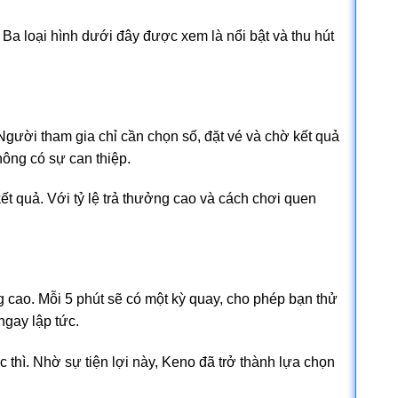
 loại hình dưới đây được xem là nổi bật và thu hút
Người tham gia chỉ cần chọn số, đặt vé và chờ kết quả
hông có sự can thiệp.
t quả. Với tỷ lệ trả thưởng cao và cách chơi quen
ng cao. Mỗi 5 phút sẽ có một kỳ quay, cho phép bạn thử
ngay lập tức.
thì. Nhờ sự tiện lợi này, Keno đã trở thành lựa chọn