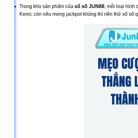
Trong kho sản phẩm của
xổ số JUN88
, mỗi loại hình
Keno; còn nếu mong jackpot khủng thì nên thử xổ số q