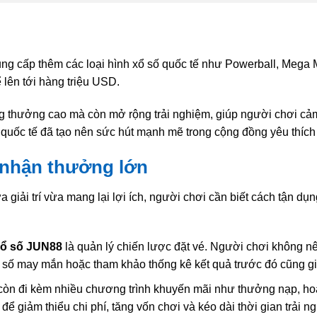
ung cấp thêm các loại hình xổ số quốc tế như Powerball, Mega M
ể lên tới hàng triệu USD.
ng thưởng cao mà còn mở rộng trải nghiệm, giúp người chơi cả
ố quốc tế đã tạo nên sức hút mạnh mẽ trong cộng đồng yêu thích
 nhận thưởng lớn
ừa giải trí vừa mang lại lợi ích, người chơi cần biết cách tận d
ổ số JUN88
là quản lý chiến lược đặt vé. Người chơi không n
on số may mắn hoặc tham khảo thống kê kết quả trước đó cũng g
òn đi kèm nhiều chương trình khuyến mãi như thưởng nạp, hoàn
 giảm thiểu chi phí, tăng vốn chơi và kéo dài thời gian trải n